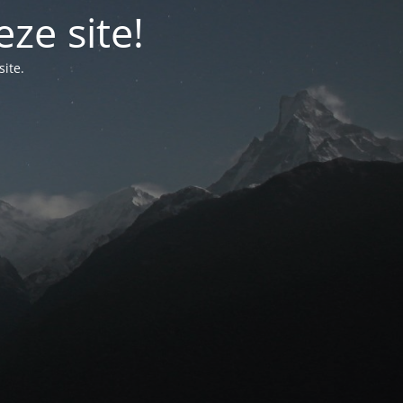
ze site!
ite.