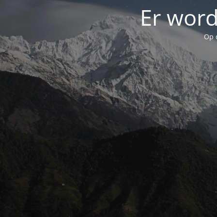
Er word
Op 