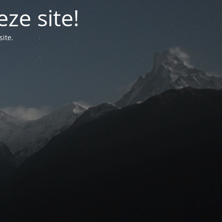
ze site!
ite.