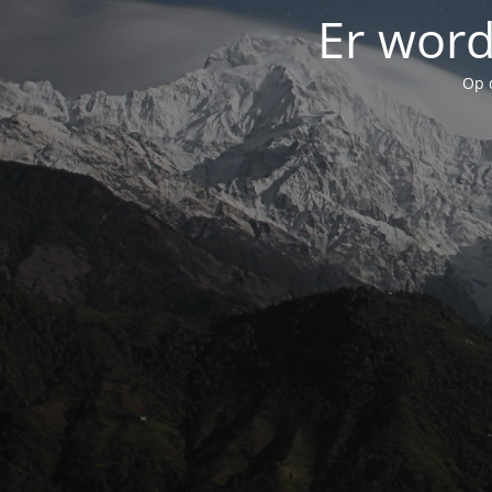
Er word
Op 