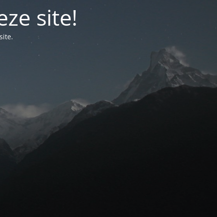
ze site!
ite.