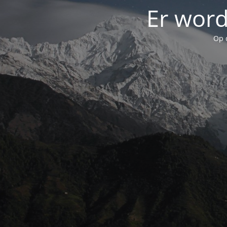
Er word
Op 