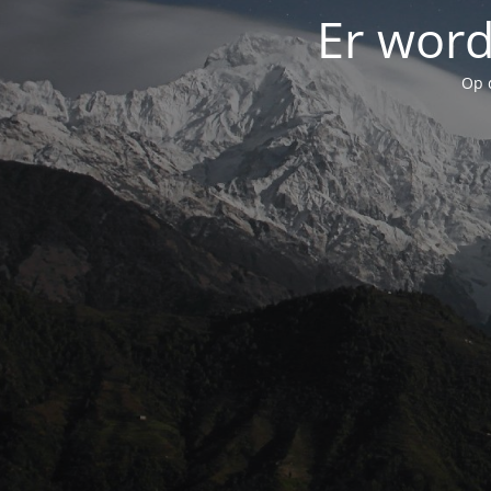
Er word
Op 