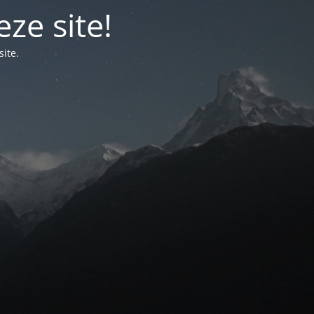
ze site!
ite.