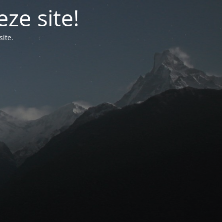
ze site!
ite.