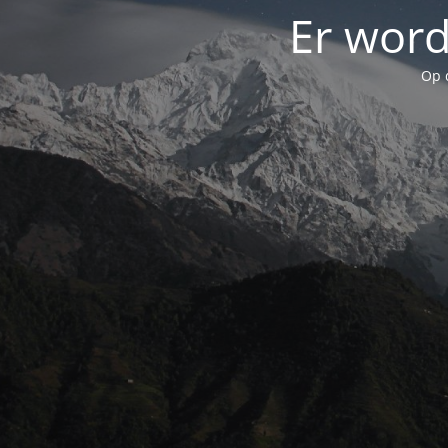
Er word
Op 