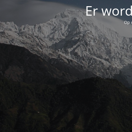
Er word
Op 