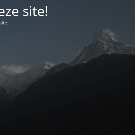
ze site!
ite.