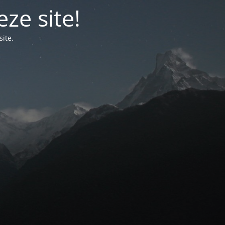
ze site!
ite.