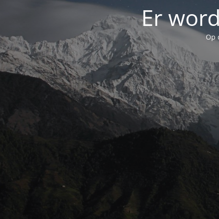
Er word
Op 