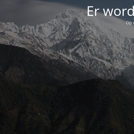
Er word
Op 