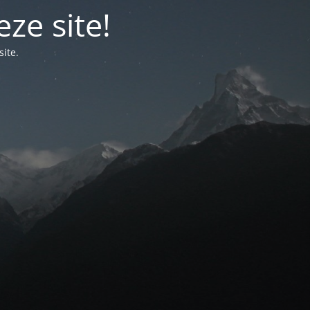
ze site!
ite.