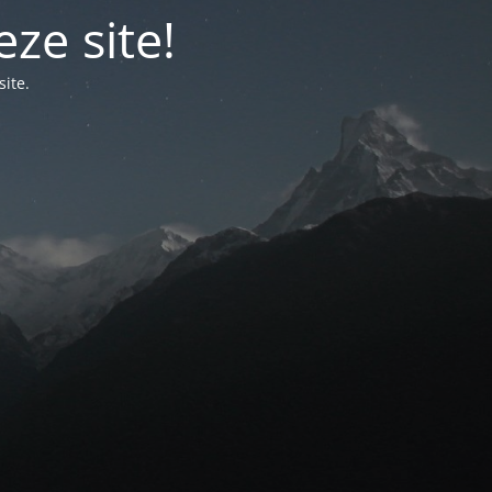
ze site!
ite.