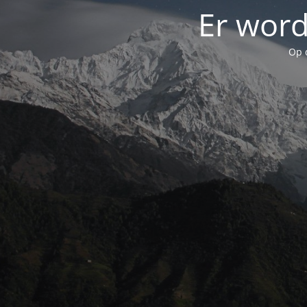
Er word
Op 