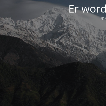
Er word
Op 