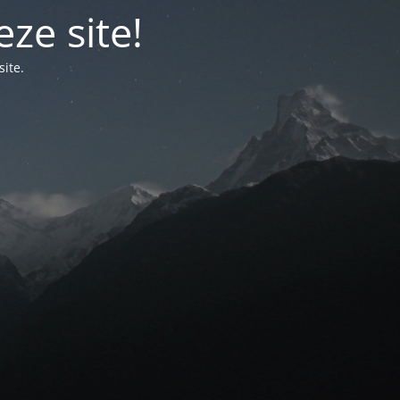
ze site!
ite.