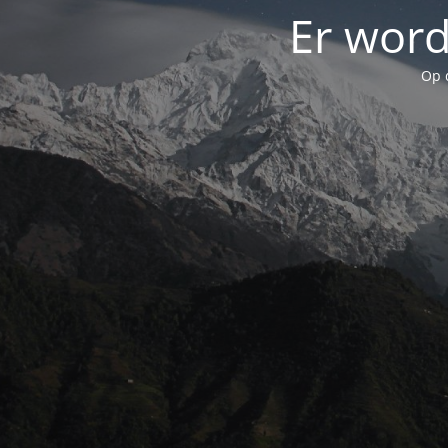
Er word
Op 