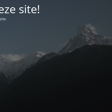
ze site!
ite.